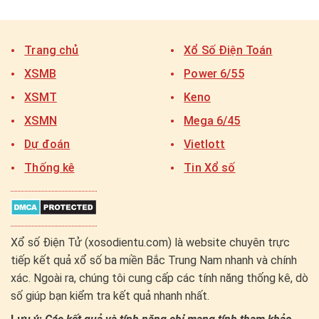
Trang chủ
Xổ Số Điện Toán
XSMB
Power 6/55
XSMT
Keno
XSMN
Mega 6/45
Dự đoán
Vietlott
Thống kê
Tin Xổ số
Xổ số Điện Tử (xosodientu.com) là website chuyên trực
tiếp kết quả xổ số ba miền Bắc Trung Nam nhanh và chính
xác. Ngoài ra, chúng tôi cung cấp các tính năng thống kê, dò
số giúp bạn kiểm tra kết quả nhanh nhất.