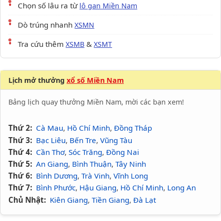
Chọn số lâu ra từ
lô gan Miền Nam
Dò trúng nhanh
XSMN
Tra cứu thêm
&
XSMB
XSMT
Lịch mở thưởng
xổ số Miền Nam
Bảng lịch quay thưởng Miền Nam, mời các bạn xem!
Thứ 2:
Cà Mau
,
Hồ Chí Minh
,
Đồng Tháp
Thứ 3:
Bạc Liêu
,
Bến Tre
,
Vũng Tàu
Thứ 4:
Cần Thơ
,
Sóc Trăng
,
Đồng Nai
Thứ 5:
An Giang
,
Bình Thuận
,
Tây Ninh
Thứ 6:
Bình Dương
,
Trà Vinh
,
Vĩnh Long
Thứ 7:
Bình Phước
,
Hậu Giang
,
Hồ Chí Minh
,
Long An
Chủ Nhật:
Kiên Giang
,
Tiền Giang
,
Đà Lạt