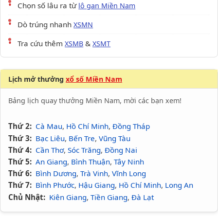
Chọn số lâu ra từ
lô gan Miền Nam
Dò trúng nhanh
XSMN
Tra cứu thêm
&
XSMB
XSMT
Lịch mở thưởng
xổ số Miền Nam
Bảng lịch quay thưởng Miền Nam, mời các bạn xem!
Thứ 2:
Cà Mau
,
Hồ Chí Minh
,
Đồng Tháp
Thứ 3:
Bạc Liêu
,
Bến Tre
,
Vũng Tàu
Thứ 4:
Cần Thơ
,
Sóc Trăng
,
Đồng Nai
Thứ 5:
An Giang
,
Bình Thuận
,
Tây Ninh
Thứ 6:
Bình Dương
,
Trà Vinh
,
Vĩnh Long
Thứ 7:
Bình Phước
,
Hậu Giang
,
Hồ Chí Minh
,
Long An
Chủ Nhật:
Kiên Giang
,
Tiền Giang
,
Đà Lạt