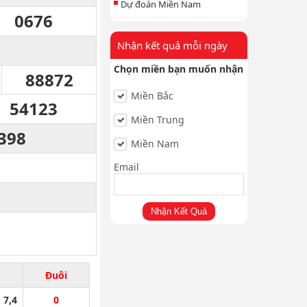
Dự đoán Miền Nam
0676
Nhận kết quả mỗi ngày
Chọn miền bạn muốn nhận
88872
Miền Bắc
54123
Miền Trung
398
Miền Nam
Email
Nhận Kết Quả
Đuôi
7,4
0