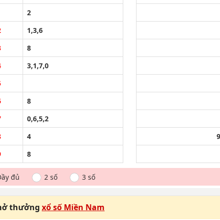
1
2
2
1,3,6
3
8
4
3,1,7,0
5
6
8
7
0,6,5,2
8
4
9
9
8
Đầy đủ
2 số
3 số
mở thưởng
xổ số Miền Nam