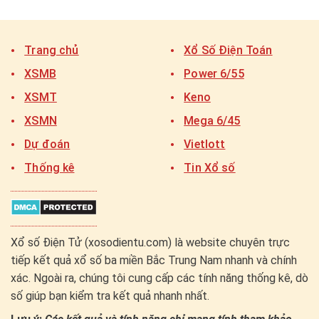
Trang chủ
Xổ Số Điện Toán
XSMB
Power 6/55
XSMT
Keno
XSMN
Mega 6/45
Dự đoán
Vietlott
Thống kê
Tin Xổ số
Xổ số Điện Tử (xosodientu.com) là website chuyên trực
tiếp kết quả xổ số ba miền Bắc Trung Nam nhanh và chính
xác. Ngoài ra, chúng tôi cung cấp các tính năng thống kê, dò
số giúp bạn kiểm tra kết quả nhanh nhất.