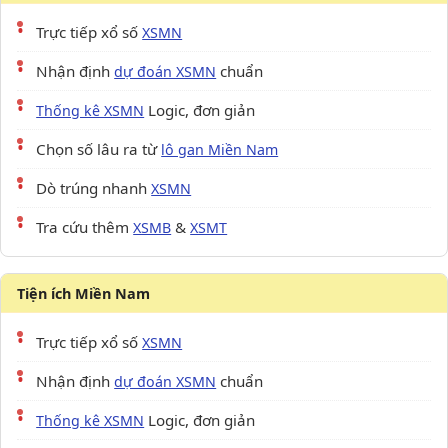
Trực tiếp xổ số
XSMN
Nhận định
chuẩn
dự đoán XSMN
Logic, đơn giản
Thống kê XSMN
Chọn số lâu ra từ
lô gan Miền Nam
Dò trúng nhanh
XSMN
Tra cứu thêm
&
XSMB
XSMT
Tiện ích Miền Nam
Trực tiếp xổ số
XSMN
Nhận định
chuẩn
dự đoán XSMN
Logic, đơn giản
Thống kê XSMN