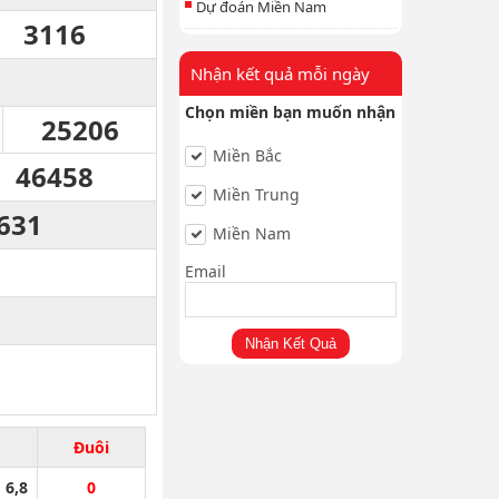
Dự đoán Miền Nam
3116
Nhận kết quả mỗi ngày
Chọn miền bạn muốn nhận
25206
Miền Bắc
46458
Miền Trung
631
Miền Nam
Email
Nhận Kết Quả
Đuôi
6,8
0