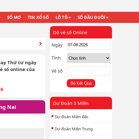
SỔ MƠ
TIN XỔ SỐ
LÔ TÔ
SỐ ĐẦU ĐUÔI
Dò vé số Online
Ngày
Tỉnh
nay Thứ tư ngày
é số online của
Vé số
Dò Kết Quả
26
Dự Đoán 3 Miền
ồng Nai
Dự đoán Miền Bắc
Dự đoán Miền Trung