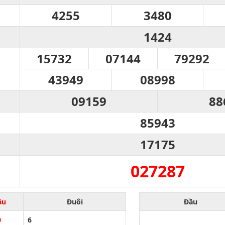
4255
3480
1424
15732
07144
79292
43949
08998
09159
88
85943
17175
027287
ầu
Đuôi
Đầu
0
6