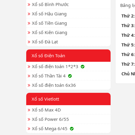
Xổ số Bình Phước
Bảng l
Xổ số Hậu Giang
Thứ 2:
Xổ số Tiền Giang
Thứ 3:
Xổ số Kiên Giang
Thứ 4:
Xổ số Đà Lạt
Thứ 5:
Thứ 6:
Xổ số Điện Toán
Thứ 7:
Xổ số điện toán 1*2*3
Chủ N
Xổ số Thần Tài 4
Xổ số điện toán 6x36
Xổ số Vietlott
Xổ số Max 4D
Xổ số Power 6/55
Xổ số Mega 6/45