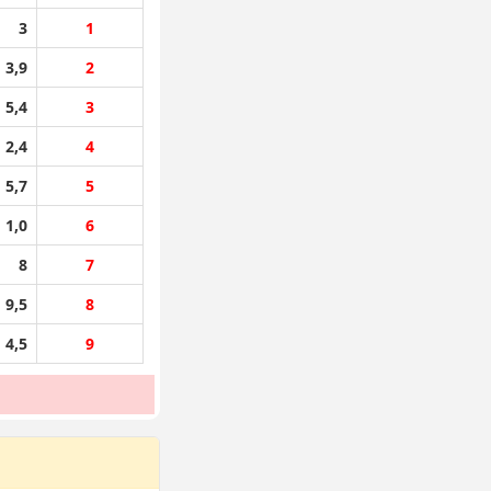
3
1
3,9
2
5,4
3
2,4
4
5,7
5
1,0
6
8
7
9,5
8
4,5
9