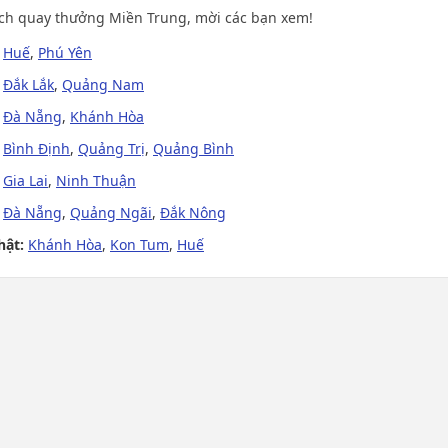
ịch quay thưởng Miền Trung, mời các bạn xem!
Huế
,
Phú Yên
Đắk Lắk
,
Quảng Nam
Đà Nẵng
,
Khánh Hòa
Bình Định
,
Quảng Trị
,
Quảng Bình
Gia Lai
,
Ninh Thuận
Đà Nẵng
,
Quảng Ngãi
,
Đắk Nông
hật:
Khánh Hòa
,
Kon Tum
,
Huế