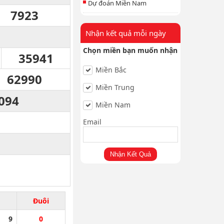
Dự đoán Miền Nam
7923
Nhận kết quả mỗi ngày
Chọn miền bạn muốn nhận
35941
Miền Bắc
62990
Miền Trung
094
Miền Nam
Email
Nhận Kết Quả
Đuôi
9
0