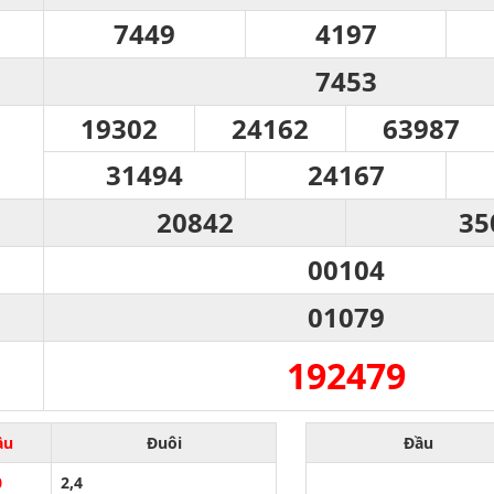
7449
4197
7453
19302
24162
63987
31494
24167
20842
35
00104
01079
192479
ầu
Đuôi
Đầu
0
2,4