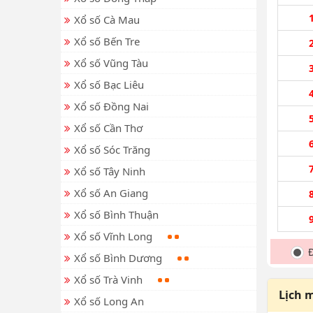
Xổ số Cà Mau
Xổ số Bến Tre
Xổ số Vũng Tàu
Xổ số Bạc Liêu
Xổ số Đồng Nai
Xổ số Cần Thơ
Xổ số Sóc Trăng
Xổ số Tây Ninh
Xổ số An Giang
Xổ số Bình Thuận
Xổ số Vĩnh Long
Xổ số Bình Dương
Xổ số Trà Vinh
Lịch 
Xổ số Long An