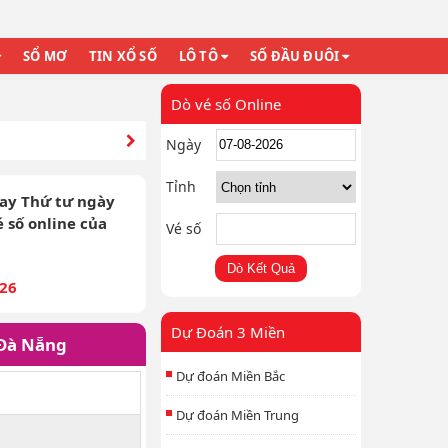
SỔ MƠ
TIN XỔ SỐ
LÔ TÔ
SỐ ĐẦU ĐUÔI
Dò vé số Online
Ngày
Tỉnh
nay Thứ tư ngày
 số online của
Vé số
Dò Kết Quả
026
Dự Đoán 3 Miền
 Đà Nẵng
Dự đoán Miền Bắc
Dự đoán Miền Trung