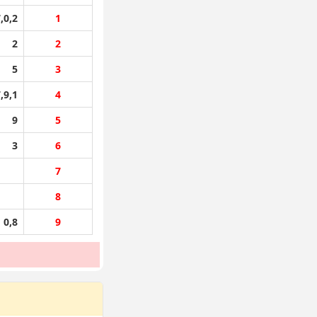
7,0,2
1
2
2
5
3
7,9,1
4
9
5
3
6
7
8
0,8
9