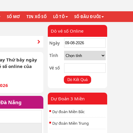
SỔ MƠ
TIN XỔ SỐ
LÔ TÔ
SỐ ĐẦU ĐUÔI
Dò vé số Online
Ngày
Tỉnh
nay Thứ bảy ngày
 số online của
Vé số
Dò Kết Quả
2026
Dự Đoán 3 Miền
ố Đà Nẵng
Dự đoán Miền Bắc
Dự đoán Miền Trung