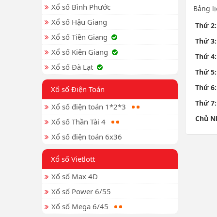
Xổ số Bình Phước
Bảng l
Xổ số Hậu Giang
Thứ 2:
Xổ số Tiền Giang
Thứ 3:
Xổ số Kiên Giang
Thứ 4:
Xổ số Đà Lạt
Thứ 5:
Thứ 6:
Xổ số Điện Toán
Thứ 7:
Xổ số điện toán 1*2*3
Chủ N
Xổ số Thần Tài 4
Xổ số điện toán 6x36
Xổ số Vietlott
Xổ số Max 4D
Xổ số Power 6/55
Xổ số Mega 6/45