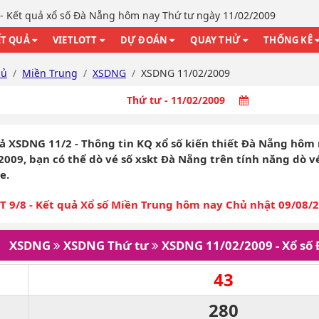
- Kết quả xổ số Đà Nẵng hôm nay Thứ tư ngày 11/02/2009
ẾT QUẢ
VIETLOTT
DỰ ĐOÁN
QUAY THỬ
THỐNG KÊ
hủ
Miền Trung
XSDNG
XSDNG 11/02/2009
Thứ tư - 11/02/2009
ả XSDNG 11/2 - Thông tin KQ xổ số kiến thiết Đà Nẵng hôm
2009, bạn có thể dò vé số xskt Đà Nẵng trên tính năng dò vé
e.
 9/8 - Kết quả Xổ số Miền Trung hôm nay Chủ nhật 09/08/
XSDNG
XSDNG Thứ tư
XSDNG 11/02/2009
- Xổ số
43
280