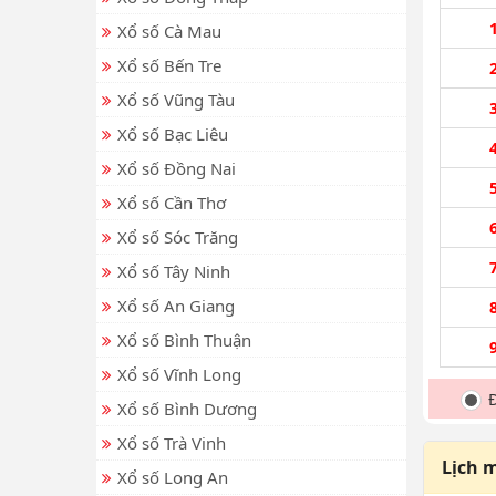
Xổ số Cà Mau
Xổ số Bến Tre
Xổ số Vũng Tàu
Xổ số Bạc Liêu
Xổ số Đồng Nai
Xổ số Cần Thơ
Xổ số Sóc Trăng
Xổ số Tây Ninh
Xổ số An Giang
Xổ số Bình Thuận
Xổ số Vĩnh Long
Xổ số Bình Dương
Xổ số Trà Vinh
Lịch 
Xổ số Long An