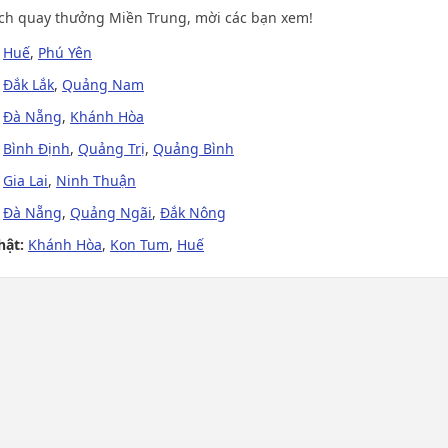
ịch quay thưởng Miền Trung, mời các bạn xem!
Huế
,
Phú Yên
Đắk Lắk
,
Quảng Nam
Đà Nẵng
,
Khánh Hòa
Bình Định
,
Quảng Trị
,
Quảng Bình
Gia Lai
,
Ninh Thuận
Đà Nẵng
,
Quảng Ngãi
,
Đắk Nông
hật:
Khánh Hòa
,
Kon Tum
,
Huế