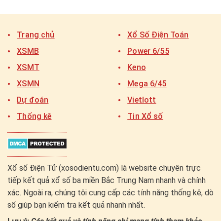
Trang chủ
Xổ Số Điện Toán
XSMB
Power 6/55
XSMT
Keno
XSMN
Mega 6/45
Dự đoán
Vietlott
Thống kê
Tin Xổ số
Xổ số Điện Tử (xosodientu.com) là website chuyên trực
tiếp kết quả xổ số ba miền Bắc Trung Nam nhanh và chính
xác. Ngoài ra, chúng tôi cung cấp các tính năng thống kê, dò
số giúp bạn kiểm tra kết quả nhanh nhất.