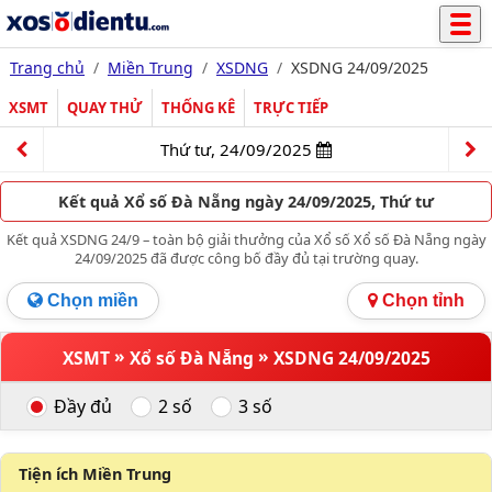
Trang chủ
Miền Trung
XSDNG
XSDNG 24/09/2025
XSMT
QUAY THỬ
THỐNG KÊ
TRỰC TIẾP
Thứ tư, 24/09/2025
Kết quả Xổ số Đà Nẵng ngày 24/09/2025, Thứ tư
Kết quả XSDNG 24/9 – toàn bộ giải thưởng của Xổ số Xổ số Đà Nẵng ngày
24/09/2025 đã được công bố đầy đủ tại trường quay.
Chọn miền
Chọn tỉnh
»
»
XSMT
Xổ số Đà Nẵng
XSDNG 24/09/2025
Đầy đủ
2 số
3 số
Tiện ích Miền Trung