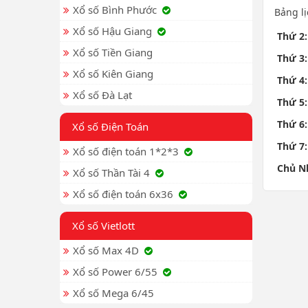
Xổ số Bình Phước
Bảng l
Xổ số Hậu Giang
Thứ 2:
Xổ số Tiền Giang
Thứ 3:
Xổ số Kiên Giang
Thứ 4:
Xổ số Đà Lạt
Thứ 5:
Thứ 6:
Xổ số Điện Toán
Thứ 7:
Xổ số điện toán 1*2*3
Chủ N
Xổ số Thần Tài 4
Xổ số điện toán 6x36
Xổ số Vietlott
Xổ số Max 4D
Xổ số Power 6/55
Xổ số Mega 6/45