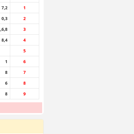
7,2
1
0,3
2
,6,8
3
8,4
4
5
1
6
8
7
6
8
8
9