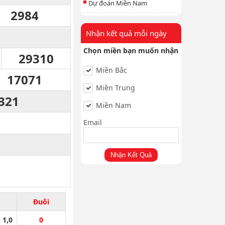
Dự đoán Miền Nam
2984
Nhận kết quả mỗi ngày
Chọn miền bạn muốn nhận
29310
Miền Bắc
17071
Miền Trung
321
Miền Nam
Email
Nhận Kết Quả
Đuôi
1,0
0