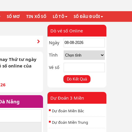
SỔ MƠ
TIN XỔ SỐ
LÔ TÔ
SỐ ĐẦU ĐUÔI
Dò vé số Online
Ngày
Tỉnh
 nay Thứ tư ngày
 số online của
Vé số
Dò Kết Quả
026
Dự Đoán 3 Miền
 Đà Nẵng
Dự đoán Miền Bắc
Dự đoán Miền Trung