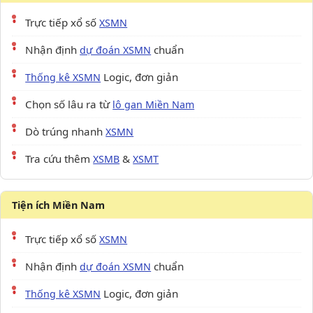
Trực tiếp xổ số
XSMN
Nhận định
chuẩn
dự đoán XSMN
Logic, đơn giản
Thống kê XSMN
Chọn số lâu ra từ
lô gan Miền Nam
Dò trúng nhanh
XSMN
Tra cứu thêm
&
XSMB
XSMT
Tiện ích Miền Nam
Trực tiếp xổ số
XSMN
Nhận định
chuẩn
dự đoán XSMN
Logic, đơn giản
Thống kê XSMN