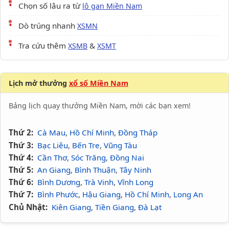
Chọn số lâu ra từ
lô gan Miền Nam
Dò trúng nhanh
XSMN
Tra cứu thêm
&
XSMB
XSMT
Lịch mở thưởng
xổ số Miền Nam
Bảng lịch quay thưởng Miền Nam, mời các bạn xem!
Thứ 2:
Cà Mau
,
Hồ Chí Minh
,
Đồng Tháp
Thứ 3:
Bạc Liêu
,
Bến Tre
,
Vũng Tàu
Thứ 4:
Cần Thơ
,
Sóc Trăng
,
Đồng Nai
Thứ 5:
An Giang
,
Bình Thuận
,
Tây Ninh
Thứ 6:
Bình Dương
,
Trà Vinh
,
Vĩnh Long
Thứ 7:
Bình Phước
,
Hậu Giang
,
Hồ Chí Minh
,
Long An
Chủ Nhật:
Kiên Giang
,
Tiền Giang
,
Đà Lạt