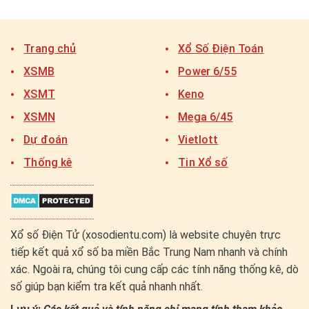
Trang chủ
Xổ Số Điện Toán
XSMB
Power 6/55
XSMT
Keno
XSMN
Mega 6/45
Dự đoán
Vietlott
Thống kê
Tin Xổ số
Xổ số Điện Tử (xosodientu.com) là website chuyên trực
tiếp kết quả xổ số ba miền Bắc Trung Nam nhanh và chính
xác. Ngoài ra, chúng tôi cung cấp các tính năng thống kê, dò
số giúp bạn kiểm tra kết quả nhanh nhất.