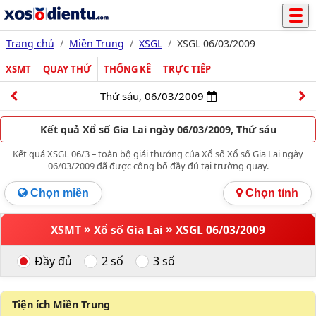
Trang chủ
Miền Trung
XSGL
XSGL 06/03/2009
XSMT
QUAY THỬ
THỐNG KÊ
TRỰC TIẾP
Thứ sáu, 06/03/2009
Kết quả Xổ số Gia Lai ngày 06/03/2009, Thứ sáu
Kết quả XSGL 06/3 – toàn bộ giải thưởng của Xổ số Xổ số Gia Lai ngày
06/03/2009 đã được công bố đầy đủ tại trường quay.
Chọn miền
Chọn tỉnh
»
»
XSMT
Xổ số Gia Lai
XSGL 06/03/2009
Đầy đủ
2 số
3 số
Tiện ích Miền Trung