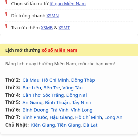
Chọn số lâu ra từ
lô gan Miền Nam
Dò trúng nhanh
XSMN
Tra cứu thêm
&
XSMB
XSMT
Lịch mở thưởng
xổ số Miền Nam
Bảng lịch quay thưởng Miền Nam, mời các bạn xem!
Thứ 2:
Cà Mau
,
Hồ Chí Minh
,
Đồng Tháp
Thứ 3:
Bạc Liêu
,
Bến Tre
,
Vũng Tàu
Thứ 4:
Cần Thơ
,
Sóc Trăng
,
Đồng Nai
Thứ 5:
An Giang
,
Bình Thuận
,
Tây Ninh
Thứ 6:
Bình Dương
,
Trà Vinh
,
Vĩnh Long
Thứ 7:
Bình Phước
,
Hậu Giang
,
Hồ Chí Minh
,
Long An
Chủ Nhật:
Kiên Giang
,
Tiền Giang
,
Đà Lạt