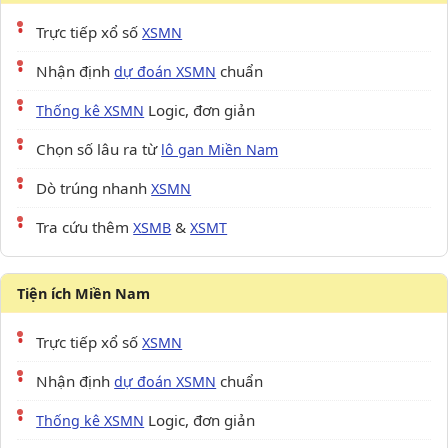
Trực tiếp xổ số
XSMN
Nhận định
chuẩn
dự đoán XSMN
Logic, đơn giản
Thống kê XSMN
Chọn số lâu ra từ
lô gan Miền Nam
Dò trúng nhanh
XSMN
Tra cứu thêm
&
XSMB
XSMT
Tiện ích Miền Nam
Trực tiếp xổ số
XSMN
Nhận định
chuẩn
dự đoán XSMN
Logic, đơn giản
Thống kê XSMN