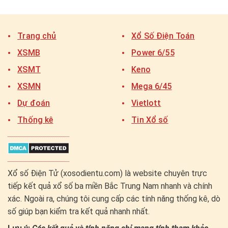
Trang chủ
Xổ Số Điện Toán
XSMB
Power 6/55
XSMT
Keno
XSMN
Mega 6/45
Dự đoán
Vietlott
Thống kê
Tin Xổ số
Xổ số Điện Tử (xosodientu.com) là website chuyên trực
tiếp kết quả xổ số ba miền Bắc Trung Nam nhanh và chính
xác. Ngoài ra, chúng tôi cung cấp các tính năng thống kê, dò
số giúp bạn kiểm tra kết quả nhanh nhất.