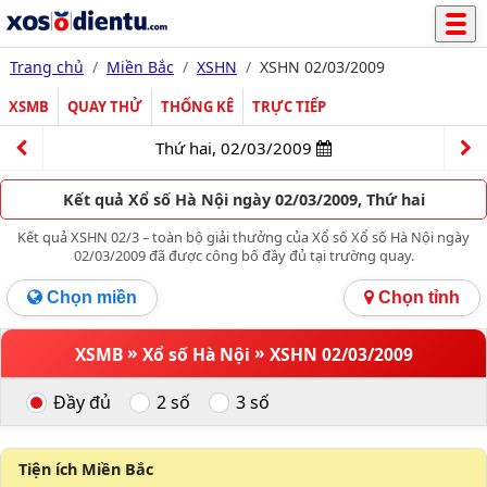
Trang chủ
Miền Bắc
XSHN
XSHN 02/03/2009
XSMB
QUAY THỬ
THỐNG KÊ
TRỰC TIẾP
Thứ hai, 02/03/2009
Kết quả Xổ số Hà Nội ngày 02/03/2009, Thứ hai
Kết quả XSHN 02/3 – toàn bộ giải thưởng của Xổ số Xổ số Hà Nội ngày
02/03/2009 đã được công bố đầy đủ tại trường quay.
Chọn miền
Chọn tỉnh
»
»
XSMB
Xổ số Hà Nội
XSHN 02/03/2009
Đầy đủ
2 số
3 số
Tiện ích Miền Bắc