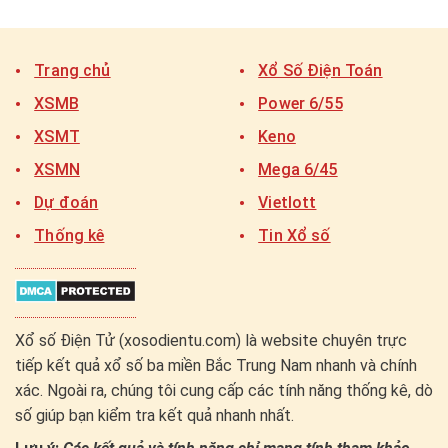
Trang chủ
Xổ Số Điện Toán
XSMB
Power 6/55
XSMT
Keno
XSMN
Mega 6/45
Dự đoán
Vietlott
Thống kê
Tin Xổ số
Xổ số Điện Tử (xosodientu.com) là website chuyên trực
tiếp kết quả xổ số ba miền Bắc Trung Nam nhanh và chính
xác. Ngoài ra, chúng tôi cung cấp các tính năng thống kê, dò
số giúp bạn kiểm tra kết quả nhanh nhất.