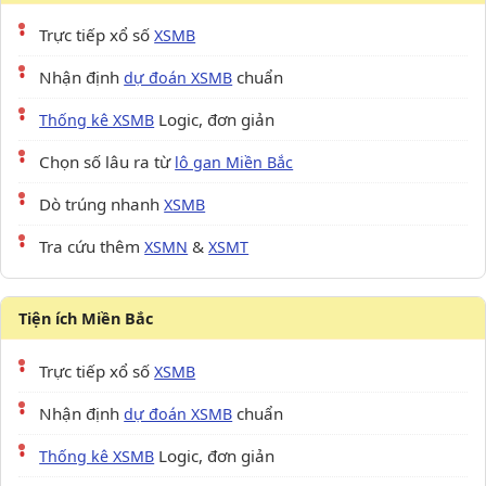
Trực tiếp xổ số
XSMB
Nhận định
chuẩn
dự đoán XSMB
Logic, đơn giản
Thống kê XSMB
Chọn số lâu ra từ
lô gan Miền Bắc
Dò trúng nhanh
XSMB
Tra cứu thêm
&
XSMN
XSMT
Tiện ích Miền Bắc
Trực tiếp xổ số
XSMB
Nhận định
chuẩn
dự đoán XSMB
Logic, đơn giản
Thống kê XSMB