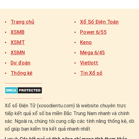
Trang chủ
Xổ Số Điện Toán
XSMB
Power 6/55
XSMT
Keno
XSMN
Mega 6/45
Dự đoán
Vietlott
Thống kê
Tin Xổ số
Xổ số Điện Tử (xosodientu.com) là website chuyên trực
tiếp kết quả xổ số ba miền Bắc Trung Nam nhanh và chính
xác. Ngoài ra, chúng tôi cung cấp các tính năng thống kê, dò
số giúp bạn kiểm tra kết quả nhanh nhất.