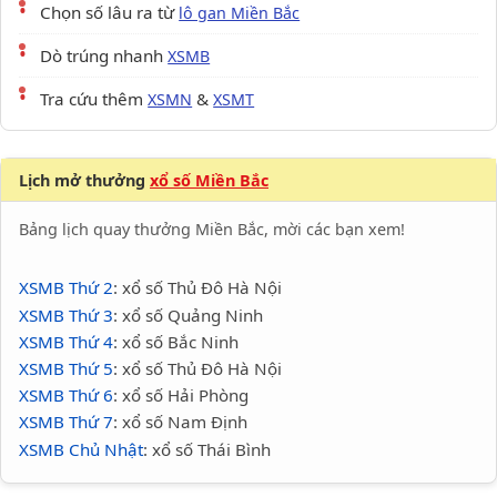
Chọn số lâu ra từ
lô gan Miền Bắc
Dò trúng nhanh
XSMB
Tra cứu thêm
&
XSMN
XSMT
Lịch mở thưởng
xổ số Miền Bắc
Bảng lịch quay thưởng Miền Bắc, mời các bạn xem!
XSMB Thứ 2
: xổ số Thủ Đô Hà Nội
XSMB Thứ 3
: xổ số Quảng Ninh
XSMB Thứ 4
: xổ số Bắc Ninh
XSMB Thứ 5
: xổ số Thủ Đô Hà Nội
XSMB Thứ 6
: xổ số Hải Phòng
XSMB Thứ 7
: xổ số Nam Định
XSMB Chủ Nhật
: xổ số Thái Bình