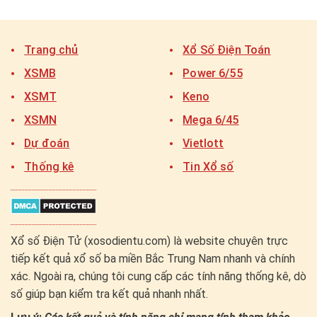
Trang chủ
Xổ Số Điện Toán
XSMB
Power 6/55
XSMT
Keno
XSMN
Mega 6/45
Dự đoán
Vietlott
Thống kê
Tin Xổ số
Xổ số Điện Tử (xosodientu.com) là website chuyên trực
tiếp kết quả xổ số ba miền Bắc Trung Nam nhanh và chính
xác. Ngoài ra, chúng tôi cung cấp các tính năng thống kê, dò
số giúp bạn kiểm tra kết quả nhanh nhất.