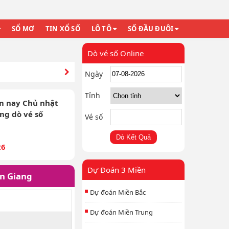
SỔ MƠ
TIN XỔ SỐ
LÔ TÔ
SỐ ĐẦU ĐUÔI
Dò vé số Online
Ngày
Tỉnh
ôm nay Chủ nhật
ng dò vé số
Vé số
Dò Kết Quả
26
Dự Đoán 3 Miền
ên Giang
Dự đoán Miền Bắc
Dự đoán Miền Trung