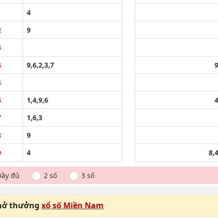
1
4
2
9
3
4
9,6,2,3,7
9
5
6
1,4,9,6
4
7
1,6,3
8
9
9
4
8,4
Đầy đủ
2 số
3 số
mở thưởng
xổ số Miền Nam