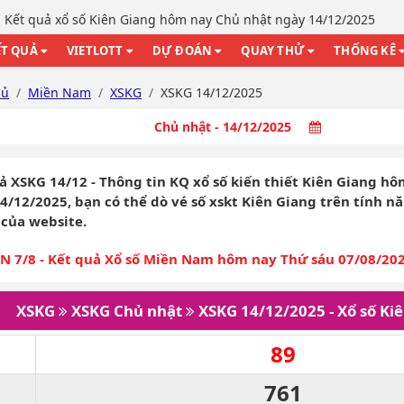
- Kết quả xổ số Kiên Giang hôm nay Chủ nhật ngày 14/12/2025
ẾT QUẢ
VIETLOTT
DỰ ĐOÁN
QUAY THỬ
THỐNG KÊ
hủ
Miền Nam
XSKG
XSKG 14/12/2025
Chủ nhật - 14/12/2025
ả XSKG 14/12 - Thông tin KQ xổ số kiến thiết Kiên Giang h
4/12/2025, bạn có thể dò vé số xskt Kiên Giang trên tính nă
 của website.
 7/8 - Kết quả Xổ số Miền Nam hôm nay Thứ sáu 07/08/20
XSKG
XSKG Chủ nhật
XSKG 14/12/2025
- Xổ số Ki
89
761