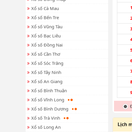
Xổ số Cà Mau
Xổ số Bến Tre
Xổ số Vũng Tàu
Xổ số Bạc Liêu
Xổ số Đồng Nai
Xổ số Cần Thơ
Xổ số Sóc Trăng
Xổ số Tây Ninh
Xổ số An Giang
Xổ số Bình Thuận
Xổ số Vĩnh Long
Xổ số Bình Dương
Xổ số Trà Vinh
Lịch 
Xổ số Long An