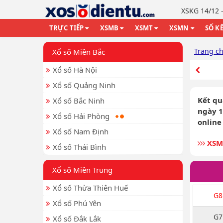
XSKG 14/12 
TRỰC TIẾP
XSMB
XSMT
XSMN
SỐ K
Trang c
Xổ số Miền Bắc
Xổ số Hà Nội
Xổ số Quảng Ninh
Kết qu
Xổ số Bắc Ninh
ngày 1
Xổ số Hải Phòng
online
Xổ số Nam Định
XSMN
Xổ số Thái Bình
Xổ số Miền Trung
Xổ số Thừa Thiên Huế
G8
Xổ số Phú Yên
G7
Xổ số Đắk Lắk