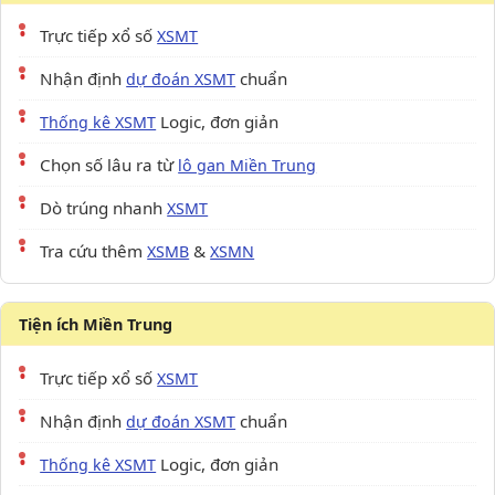
Trực tiếp xổ số
XSMT
Nhận định
chuẩn
dự đoán XSMT
Logic, đơn giản
Thống kê XSMT
Chọn số lâu ra từ
lô gan Miền Trung
Dò trúng nhanh
XSMT
Tra cứu thêm
&
XSMB
XSMN
Tiện ích Miền Trung
Trực tiếp xổ số
XSMT
Nhận định
chuẩn
dự đoán XSMT
Logic, đơn giản
Thống kê XSMT