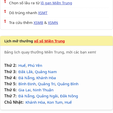
Chọn số lâu ra từ
lô gan Miền Trung
Dò trúng nhanh
XSMT
Tra cứu thêm
&
XSMB
XSMN
Lịch mở thưởng
xổ số Miền Trung
Bảng lịch quay thưởng Miền Trung, mời các bạn xem!
Thứ 2:
Huế
,
Phú Yên
Thứ 3:
Đắk Lắk
,
Quảng Nam
Thứ 4:
Đà Nẵng
,
Khánh Hòa
Thứ 5:
Bình Định
,
Quảng Trị
,
Quảng Bình
Thứ 6:
Gia Lai
,
Ninh Thuận
Thứ 7:
Đà Nẵng
,
Quảng Ngãi
,
Đắk Nông
Chủ Nhật:
Khánh Hòa
,
Kon Tum
,
Huế