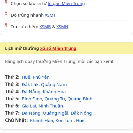
Chọn số lâu ra từ
lô gan Miền Trung
Dò trúng nhanh
XSMT
Tra cứu thêm
&
XSMB
XSMN
Lịch mở thưởng
xổ số Miền Trung
Bảng lịch quay thưởng Miền Trung, mời các bạn xem!
Thứ 2:
Huế
,
Phú Yên
Thứ 3:
Đắk Lắk
,
Quảng Nam
Thứ 4:
Đà Nẵng
,
Khánh Hòa
Thứ 5:
Bình Định
,
Quảng Trị
,
Quảng Bình
Thứ 6:
Gia Lai
,
Ninh Thuận
Thứ 7:
Đà Nẵng
,
Quảng Ngãi
,
Đắk Nông
Chủ Nhật:
Khánh Hòa
,
Kon Tum
,
Huế