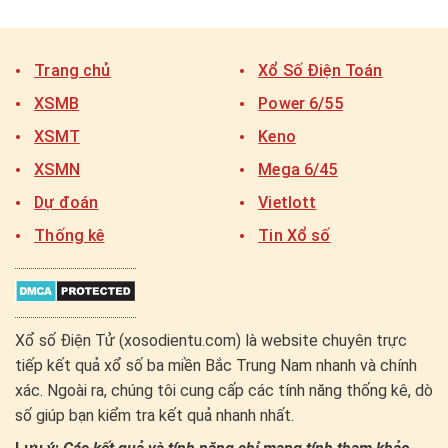
Trang chủ
Xổ Số Điện Toán
XSMB
Power 6/55
XSMT
Keno
XSMN
Mega 6/45
Dự đoán
Vietlott
Thống kê
Tin Xổ số
Xổ số Điện Tử (xosodientu.com) là website chuyên trực
tiếp kết quả xổ số ba miền Bắc Trung Nam nhanh và chính
xác. Ngoài ra, chúng tôi cung cấp các tính năng thống kê, dò
số giúp bạn kiểm tra kết quả nhanh nhất.