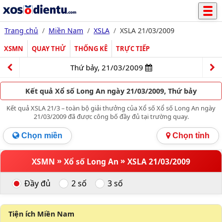
Trang chủ
Miền Nam
XSLA
XSLA 21/03/2009
XSMN
QUAY THỬ
THỐNG KÊ
TRỰC TIẾP
Thứ bảy, 21/03/2009
Kết quả Xổ số Long An ngày 21/03/2009, Thứ bảy
Kết quả XSLA 21/3 – toàn bộ giải thưởng của Xổ số Xổ số Long An ngày
21/03/2009 đã được công bố đầy đủ tại trường quay.
Chọn miền
Chọn tỉnh
»
»
XSMN
Xổ số Long An
XSLA 21/03/2009
Đầy đủ
2 số
3 số
Tiện ích Miền Nam