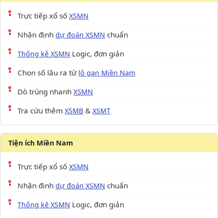
Trực tiếp xổ số
XSMN
Nhận định
chuẩn
dự đoán XSMN
Logic, đơn giản
Thống kê XSMN
Chọn số lâu ra từ
lô gan Miền Nam
Dò trúng nhanh
XSMN
Tra cứu thêm
&
XSMB
XSMT
Tiện ích Miền Nam
Trực tiếp xổ số
XSMN
Nhận định
chuẩn
dự đoán XSMN
Logic, đơn giản
Thống kê XSMN