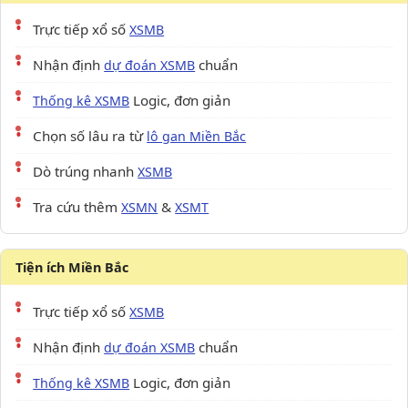
Trực tiếp xổ số
XSMB
Nhận định
chuẩn
dự đoán XSMB
Logic, đơn giản
Thống kê XSMB
Chọn số lâu ra từ
lô gan Miền Bắc
Dò trúng nhanh
XSMB
Tra cứu thêm
&
XSMN
XSMT
Tiện ích Miền Bắc
Trực tiếp xổ số
XSMB
Nhận định
chuẩn
dự đoán XSMB
Logic, đơn giản
Thống kê XSMB