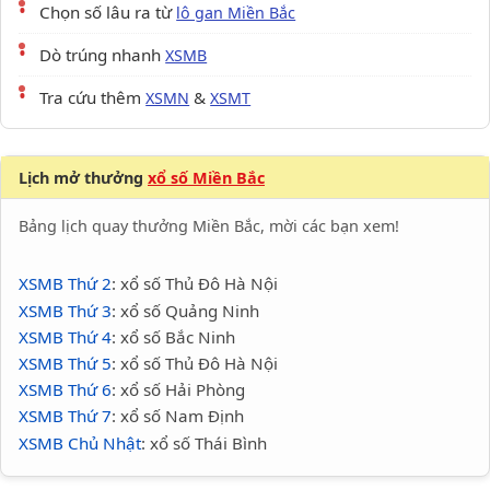
Chọn số lâu ra từ
lô gan Miền Bắc
Dò trúng nhanh
XSMB
Tra cứu thêm
&
XSMN
XSMT
Lịch mở thưởng
xổ số Miền Bắc
Bảng lịch quay thưởng Miền Bắc, mời các bạn xem!
XSMB Thứ 2
: xổ số Thủ Đô Hà Nội
XSMB Thứ 3
: xổ số Quảng Ninh
XSMB Thứ 4
: xổ số Bắc Ninh
XSMB Thứ 5
: xổ số Thủ Đô Hà Nội
XSMB Thứ 6
: xổ số Hải Phòng
XSMB Thứ 7
: xổ số Nam Định
XSMB Chủ Nhật
: xổ số Thái Bình