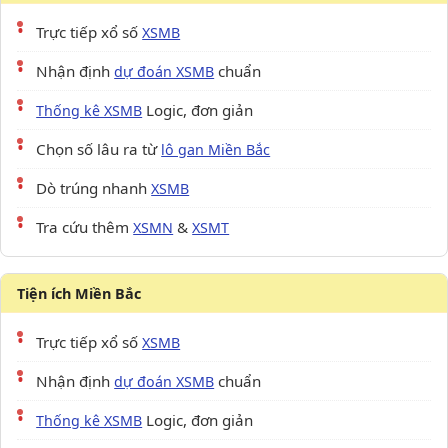
Trực tiếp xổ số
XSMB
Nhận định
chuẩn
dự đoán XSMB
Logic, đơn giản
Thống kê XSMB
Chọn số lâu ra từ
lô gan Miền Bắc
Dò trúng nhanh
XSMB
Tra cứu thêm
&
XSMN
XSMT
Tiện ích Miền Bắc
Trực tiếp xổ số
XSMB
Nhận định
chuẩn
dự đoán XSMB
Logic, đơn giản
Thống kê XSMB