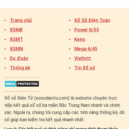
Trang chủ
Xổ Số Điện Toán
XSMB
Power 6/55
XSMT
Keno
XSMN
Mega 6/45
Dự đoán
Vietlott
Thống kê
Tin Xổ số
Xổ số Điện Tử (xosodientu.com) là website chuyên trực
tiếp kết quả xổ số ba miền Bắc Trung Nam nhanh và chính
xác. Ngoài ra, chúng tôi cung cấp các tính năng thống kê, dò
số giúp bạn kiểm tra kết quả nhanh nhất.