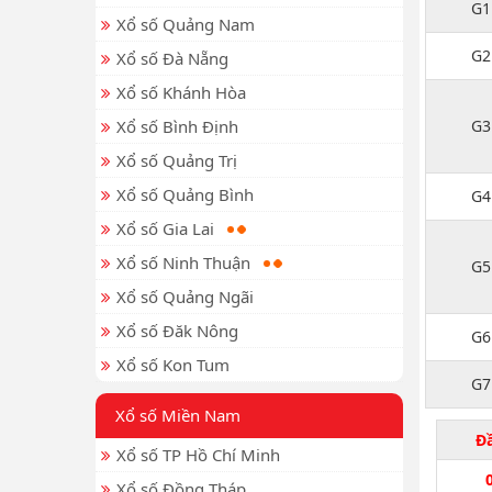
G1
Xổ số Quảng Nam
G2
Xổ số Đà Nẵng
Xổ số Khánh Hòa
Xổ số Bình Định
G3
Xổ số Quảng Trị
Xổ số Quảng Bình
G4
Xổ số Gia Lai
Xổ số Ninh Thuận
G5
Xổ số Quảng Ngãi
Xổ số Đăk Nông
G6
Xổ số Kon Tum
G7
Xổ số Miền Nam
Đ
Xổ số TP Hồ Chí Minh
Xổ số Đồng Tháp