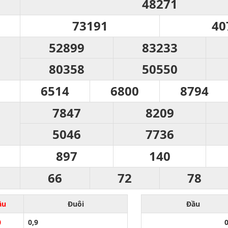
48271
73191
40
52899
83233
80358
50550
6514
6800
8794
7847
8209
5046
7736
897
140
66
72
78
ầu
Đuôi
Đầu
0
0,9
0