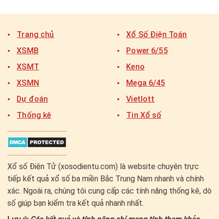
Trang chủ
Xổ Số Điện Toán
XSMB
Power 6/55
XSMT
Keno
XSMN
Mega 6/45
Dự đoán
Vietlott
Thống kê
Tin Xổ số
Xổ số Điện Tử (xosodientu.com) là website chuyên trực
tiếp kết quả xổ số ba miền Bắc Trung Nam nhanh và chính
xác. Ngoài ra, chúng tôi cung cấp các tính năng thống kê, dò
số giúp bạn kiểm tra kết quả nhanh nhất.