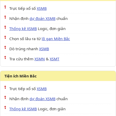
Trực tiếp xổ số
XSMB
Nhận định
chuẩn
dự đoán XSMB
Logic, đơn giản
Thống kê XSMB
Chọn số lâu ra từ
lô gan Miền Bắc
Dò trúng nhanh
XSMB
Tra cứu thêm
&
XSMN
XSMT
Tiện ích Miền Bắc
Trực tiếp xổ số
XSMB
Nhận định
chuẩn
dự đoán XSMB
Logic, đơn giản
Thống kê XSMB