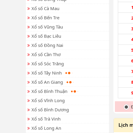
Xổ số Cà Mau
Xổ số Bến Tre
Xổ số Vũng Tàu
Xổ số Bạc Liêu
Xổ số Đồng Nai
Xổ số Cần Thơ
Xổ số Sóc Trăng
Xổ số Tây Ninh
Xổ số An Giang
Xổ số Bình Thuận
Xổ số Vĩnh Long
Xổ số Bình Dương
Xổ số Trà Vinh
Lịch 
Xổ số Long An