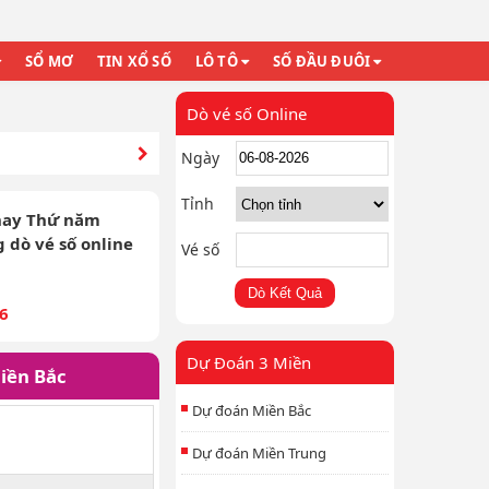
SỔ MƠ
TIN XỔ SỐ
LÔ TÔ
SỐ ĐẦU ĐUÔI
Dò vé số Online
Ngày
Tỉnh
 nay Thứ năm
 dò vé số online
Vé số
Dò Kết Quả
6
Dự Đoán 3 Miền
Miền Bắc
Dự đoán Miền Bắc
Dự đoán Miền Trung