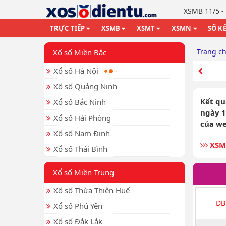
XSMB 11/5 -
TRỰC TIẾP
XSMB
XSMT
XSMN
SỐ K
Trang c
Xổ số Miền Bắc
Xổ số Hà Nội
Xổ số Quảng Ninh
Kết qu
Xổ số Bắc Ninh
ngày 1
Xổ số Hải Phòng
của we
Xổ số Nam Định
XSMB
Xổ số Thái Bình
Xổ số Miền Trung
Xổ số Thừa Thiên Huế
ĐB
Xổ số Phú Yên
Xổ số Đắk Lắk