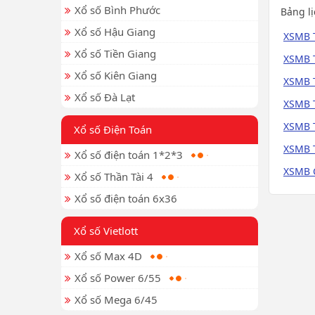
Xổ số Bình Phước
Bảng l
Xổ số Hậu Giang
XSMB 
Xổ số Tiền Giang
XSMB 
Xổ số Kiên Giang
XSMB 
Xổ số Đà Lạt
XSMB 
XSMB 
Xổ số Điện Toán
XSMB 
Xổ số điện toán 1*2*3
XSMB 
Xổ số Thần Tài 4
Xổ số điện toán 6x36
Xổ số Vietlott
Xổ số Max 4D
Xổ số Power 6/55
Xổ số Mega 6/45