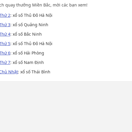
ịch quay thưởng Miền Bắc, mời các bạn xem!
Thứ 2
: xổ số Thủ Đô Hà Nội
Thứ 3
: xổ số Quảng Ninh
Thứ 4
: xổ số Bắc Ninh
Thứ 5
: xổ số Thủ Đô Hà Nội
Thứ 6
: xổ số Hải Phòng
Thứ 7
: xổ số Nam Định
Chủ Nhật
: xổ số Thái Bình