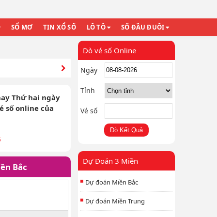
SỔ MƠ
TIN XỔ SỐ
LÔ TÔ
SỐ ĐẦU ĐUÔI
Dò vé số Online
Ngày
Tỉnh
nay Thứ hai ngày
é số online của
Vé số
Dò Kết Quả
6
Dự Đoán 3 Miền
iền Bắc
Dự đoán Miền Bắc
Dự đoán Miền Trung