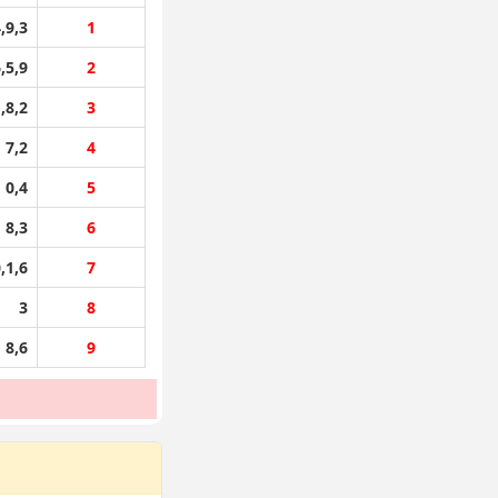
,9,3
1
,5,9
2
,8,2
3
7,2
4
0,4
5
8,3
6
,1,6
7
3
8
8,6
9