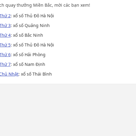
ịch quay thưởng Miền Bắc, mời các bạn xem!
Thứ 2
: xổ số Thủ Đô Hà Nội
Thứ 3
: xổ số Quảng Ninh
Thứ 4
: xổ số Bắc Ninh
Thứ 5
: xổ số Thủ Đô Hà Nội
Thứ 6
: xổ số Hải Phòng
Thứ 7
: xổ số Nam Định
Chủ Nhật
: xổ số Thái Bình