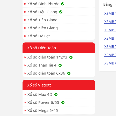
Xổ số Bình Phước
Bảng l
Xổ số Hậu Giang
XSMB 
Xổ số Tiền Giang
XSMB 
Xổ số Kiên Giang
XSMB 
Xổ số Đà Lạt
XSMB 
XSMB 
Xổ số Điện Toán
XSMB 
Xổ số điện toán 1*2*3
XSMB 
Xổ số Thần Tài 4
Xổ số điện toán 6x36
Xổ số Vietlott
Xổ số Max 4D
Xổ số Power 6/55
Xổ số Mega 6/45