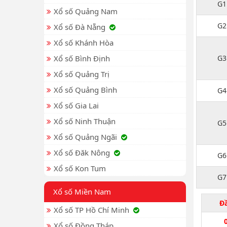
G1
Xổ số Quảng Nam
G2
Xổ số Đà Nẵng
Xổ số Khánh Hòa
Xổ số Bình Định
G3
Xổ số Quảng Trị
Xổ số Quảng Bình
G4
Xổ số Gia Lai
Xổ số Ninh Thuận
G5
Xổ số Quảng Ngãi
Xổ số Đăk Nông
G6
Xổ số Kon Tum
G7
Xổ số Miền Nam
Đ
Xổ số TP Hồ Chí Minh
Xổ số Đồng Tháp