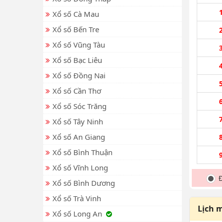
Xổ số Cà Mau
Xổ số Bến Tre
Xổ số Vũng Tàu
Xổ số Bạc Liêu
Xổ số Đồng Nai
Xổ số Cần Thơ
Xổ số Sóc Trăng
Xổ số Tây Ninh
Xổ số An Giang
Xổ số Bình Thuận
Xổ số Vĩnh Long
Xổ số Bình Dương
Xổ số Trà Vinh
Lịch 
Xổ số Long An