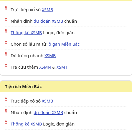
Trực tiếp xổ số
XSMB
Nhận định
chuẩn
dự đoán XSMB
Logic, đơn giản
Thống kê XSMB
Chọn số lâu ra từ
lô gan Miền Bắc
Dò trúng nhanh
XSMB
Tra cứu thêm
&
XSMN
XSMT
Tiện ích Miền Bắc
Trực tiếp xổ số
XSMB
Nhận định
chuẩn
dự đoán XSMB
Logic, đơn giản
Thống kê XSMB