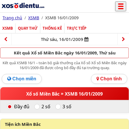
Trang chủ
XSMB
XSMB 16/01/2009
XSMB
QUAY THỬ
THỐNG KÊ
TRỰC TIẾP
Thứ sáu, 16/01/2009
Kết quả Xổ số Miền Bắc ngày 16/01/2009, Thứ sáu
Kết quả XSMB 16/1 – toàn bộ giải thưởng của Xổ số Xổ số Miền Bắc ngày
16/01/2009 đã được công bố đầy đủ tại trường quay.
Chọn miền
Chọn tỉnh
»
Xổ số Miền Bắc
XSMB 16/01/2009
Đầy đủ
2 số
3 số
Tiện ích Miền Bắc