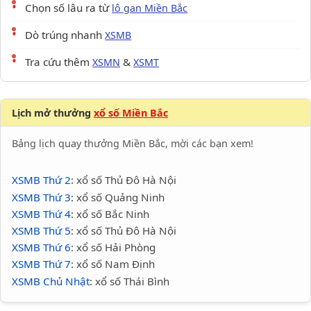
Chọn số lâu ra từ
lô gan Miền Bắc
Dò trúng nhanh
XSMB
Tra cứu thêm
&
XSMN
XSMT
Lịch mở thưởng
xổ số Miền Bắc
Bảng lịch quay thưởng Miền Bắc, mời các bạn xem!
XSMB Thứ 2
: xổ số Thủ Đô Hà Nội
XSMB Thứ 3
: xổ số Quảng Ninh
XSMB Thứ 4
: xổ số Bắc Ninh
XSMB Thứ 5
: xổ số Thủ Đô Hà Nội
XSMB Thứ 6
: xổ số Hải Phòng
XSMB Thứ 7
: xổ số Nam Định
XSMB Chủ Nhật
: xổ số Thái Bình