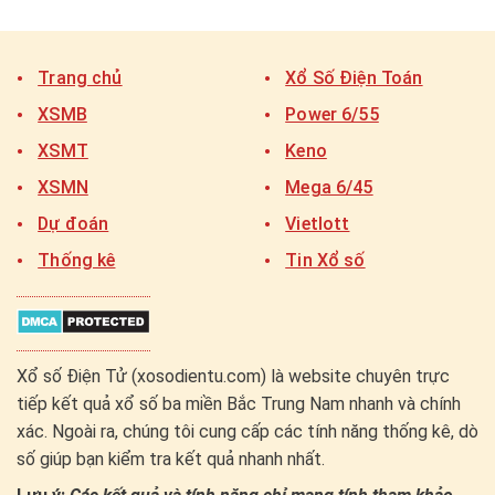
Trang chủ
Xổ Số Điện Toán
XSMB
Power 6/55
XSMT
Keno
XSMN
Mega 6/45
Dự đoán
Vietlott
Thống kê
Tin Xổ số
Xổ số Điện Tử (xosodientu.com) là website chuyên trực
tiếp kết quả xổ số ba miền Bắc Trung Nam nhanh và chính
xác. Ngoài ra, chúng tôi cung cấp các tính năng thống kê, dò
số giúp bạn kiểm tra kết quả nhanh nhất.