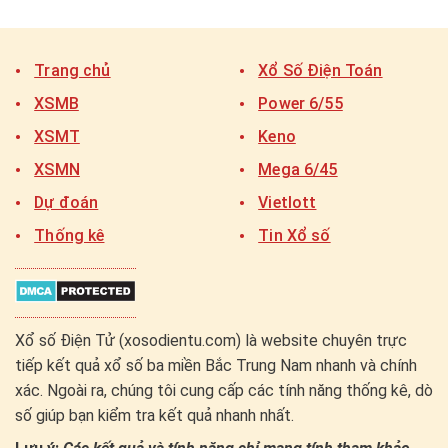
Trang chủ
Xổ Số Điện Toán
XSMB
Power 6/55
XSMT
Keno
XSMN
Mega 6/45
Dự đoán
Vietlott
Thống kê
Tin Xổ số
Xổ số Điện Tử (xosodientu.com) là website chuyên trực
tiếp kết quả xổ số ba miền Bắc Trung Nam nhanh và chính
xác. Ngoài ra, chúng tôi cung cấp các tính năng thống kê, dò
số giúp bạn kiểm tra kết quả nhanh nhất.