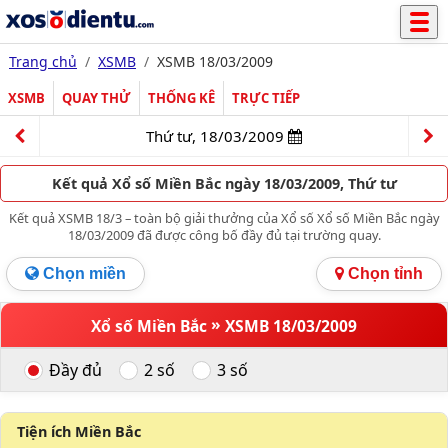
Trang chủ
XSMB
XSMB 18/03/2009
XSMB
QUAY THỬ
THỐNG KÊ
TRỰC TIẾP
Thứ tư, 18/03/2009
Kết quả Xổ số Miền Bắc ngày 18/03/2009, Thứ tư
Kết quả XSMB 18/3 – toàn bộ giải thưởng của Xổ số Xổ số Miền Bắc ngày
18/03/2009 đã được công bố đầy đủ tại trường quay.
Chọn miền
Chọn tỉnh
»
Xổ số Miền Bắc
XSMB 18/03/2009
Đầy đủ
2 số
3 số
Tiện ích Miền Bắc