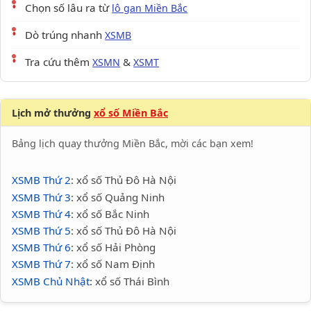
Chọn số lâu ra từ
lô gan Miền Bắc
Dò trúng nhanh
XSMB
Tra cứu thêm
&
XSMN
XSMT
Lịch mở thưởng
xổ số Miền Bắc
Bảng lịch quay thưởng Miền Bắc, mời các bạn xem!
XSMB Thứ 2
: xổ số Thủ Đô Hà Nội
XSMB Thứ 3
: xổ số Quảng Ninh
XSMB Thứ 4
: xổ số Bắc Ninh
XSMB Thứ 5
: xổ số Thủ Đô Hà Nội
XSMB Thứ 6
: xổ số Hải Phòng
XSMB Thứ 7
: xổ số Nam Định
XSMB Chủ Nhật
: xổ số Thái Bình