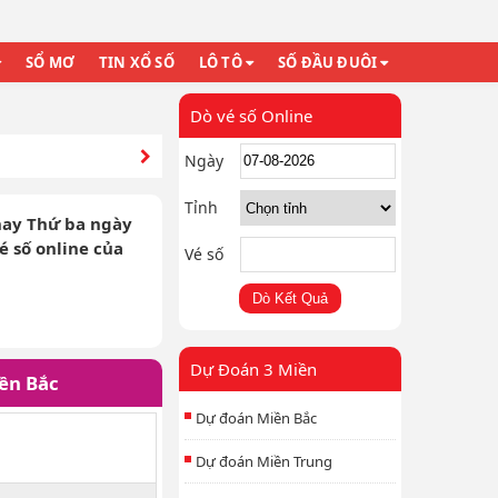
SỔ MƠ
TIN XỔ SỐ
LÔ TÔ
SỐ ĐẦU ĐUÔI
Dò vé số Online
Ngày
Tỉnh
 nay Thứ ba ngày
é số online của
Vé số
Dò Kết Quả
Dự Đoán 3 Miền
iền Bắc
Dự đoán Miền Bắc
Dự đoán Miền Trung