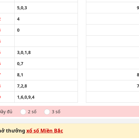
1
5,0,3
9
2
4
3
0
4
5
3,0,1,8
6
0,7
7
8,1
8
8
7,2,8
7
9
1,6,0,9,4
Đầy đủ
2 số
3 số
mở thưởng
xổ số Miền Bắc