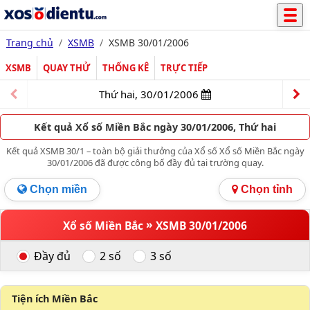
Trang chủ
XSMB
XSMB 30/01/2006
XSMB
QUAY THỬ
THỐNG KÊ
TRỰC TIẾP
Thứ hai, 30/01/2006
Kết quả Xổ số Miền Bắc ngày 30/01/2006, Thứ hai
Kết quả XSMB 30/1 – toàn bộ giải thưởng của Xổ số Xổ số Miền Bắc ngày
30/01/2006 đã được công bố đầy đủ tại trường quay.
Chọn miền
Chọn tỉnh
»
Xổ số Miền Bắc
XSMB 30/01/2006
Đầy đủ
2 số
3 số
Tiện ích Miền Bắc