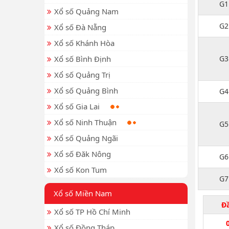
G1
Xổ số Quảng Nam
G2
Xổ số Đà Nẵng
Xổ số Khánh Hòa
Xổ số Bình Định
G3
Xổ số Quảng Trị
Xổ số Quảng Bình
G4
Xổ số Gia Lai
Xổ số Ninh Thuận
G5
Xổ số Quảng Ngãi
Xổ số Đăk Nông
G6
Xổ số Kon Tum
G7
Xổ số Miền Nam
Đ
Xổ số TP Hồ Chí Minh
Xổ số Đồng Tháp