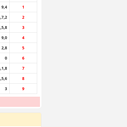
9,4
1
,7,2
2
,5,8
3
9,0
4
2,8
5
0
6
,1,8
7
,5,6
8
3
9