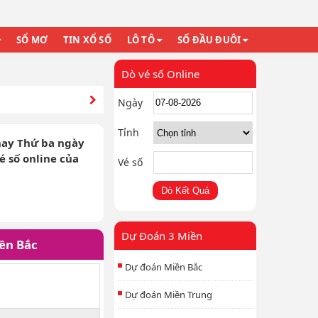
SỔ MƠ
TIN XỔ SỐ
LÔ TÔ
SỐ ĐẦU ĐUÔI
Dò vé số Online
Ngày
Tỉnh
 nay Thứ ba ngày
é số online của
Vé số
Dò Kết Quả
Dự Đoán 3 Miền
iền Bắc
Dự đoán Miền Bắc
Dự đoán Miền Trung