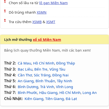
Chọn số lâu ra từ
lô gan Miền Nam
Dò trúng nhanh
XSMN
Tra cứu thêm
&
XSMB
XSMT
Lịch mở thưởng
xổ số Miền Nam
Bảng lịch quay thưởng Miền Nam, mời các bạn xem!
Thứ 2:
Cà Mau
,
Hồ Chí Minh
,
Đồng Tháp
Thứ 3:
Bạc Liêu
,
Bến Tre
,
Vũng Tàu
Thứ 4:
Cần Thơ
,
Sóc Trăng
,
Đồng Nai
Thứ 5:
An Giang
,
Bình Thuận
,
Tây Ninh
Thứ 6:
Bình Dương
,
Trà Vinh
,
Vĩnh Long
Thứ 7:
Bình Phước
,
Hậu Giang
,
Hồ Chí Minh
,
Long An
Chủ Nhật:
Kiên Giang
,
Tiền Giang
,
Đà Lạt