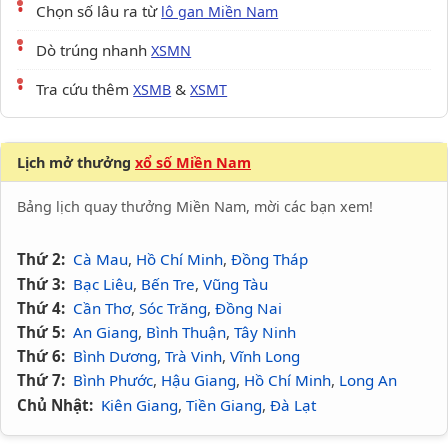
Chọn số lâu ra từ
lô gan Miền Nam
Dò trúng nhanh
XSMN
Tra cứu thêm
&
XSMB
XSMT
Lịch mở thưởng
xổ số Miền Nam
Bảng lịch quay thưởng Miền Nam, mời các bạn xem!
Thứ 2:
Cà Mau
,
Hồ Chí Minh
,
Đồng Tháp
Thứ 3:
Bạc Liêu
,
Bến Tre
,
Vũng Tàu
Thứ 4:
Cần Thơ
,
Sóc Trăng
,
Đồng Nai
Thứ 5:
An Giang
,
Bình Thuận
,
Tây Ninh
Thứ 6:
Bình Dương
,
Trà Vinh
,
Vĩnh Long
Thứ 7:
Bình Phước
,
Hậu Giang
,
Hồ Chí Minh
,
Long An
Chủ Nhật:
Kiên Giang
,
Tiền Giang
,
Đà Lạt