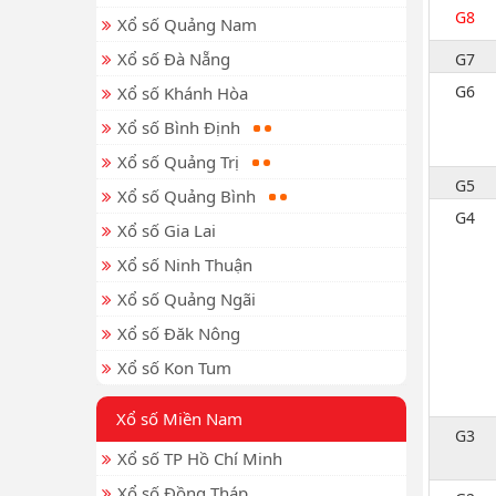
G8
Xổ số Quảng Nam
Xổ số Đà Nẵng
G7
G6
Xổ số Khánh Hòa
Xổ số Bình Định
Xổ số Quảng Trị
G5
Xổ số Quảng Bình
G4
Xổ số Gia Lai
Xổ số Ninh Thuận
Xổ số Quảng Ngãi
Xổ số Đăk Nông
Xổ số Kon Tum
Xổ số Miền Nam
G3
Xổ số TP Hồ Chí Minh
Xổ số Đồng Tháp