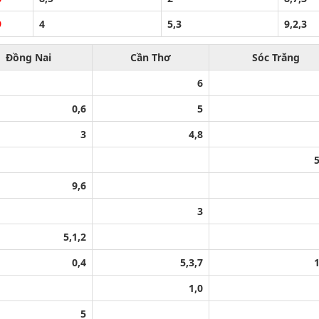
9
4
5,3
9,2,3
Đồng Nai
Cần Thơ
Sóc Trăng
6
0,6
5
3
4,8
5
9,6
3
5,1,2
0,4
5,3,7
1
1,0
5