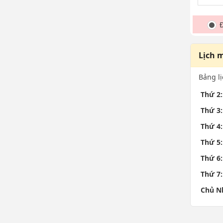
Lịch 
Bảng l
Thứ 2:
Thứ 3:
Thứ 4:
Thứ 5:
Thứ 6:
Thứ 7:
Chủ N