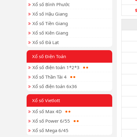
Xổ số Bình Phước
Xổ số Hậu Giang
Xổ số Tiền Giang
Xổ số Kiên Giang
Xổ số Đà Lạt
Xổ số Điện Toán
Xổ số điện toán 1*2*3
Xổ số Thần Tài 4
Xổ số điện toán 6x36
Xổ số Vietlott
Xổ số Max 4D
Xổ số Power 6/55
Xổ số Mega 6/45