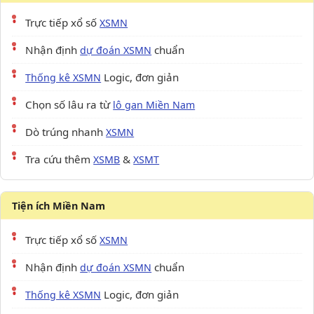
Trực tiếp xổ số
XSMN
Nhận định
chuẩn
dự đoán XSMN
Logic, đơn giản
Thống kê XSMN
Chọn số lâu ra từ
lô gan Miền Nam
Dò trúng nhanh
XSMN
Tra cứu thêm
&
XSMB
XSMT
Tiện ích Miền Nam
Trực tiếp xổ số
XSMN
Nhận định
chuẩn
dự đoán XSMN
Logic, đơn giản
Thống kê XSMN