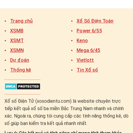
Trang chủ
Xổ Số Điện Toán
XSMB
Power 6/55
XSMT
Keno
XSMN
Mega 6/45
Dự đoán
Vietlott
Thống kê
Tin Xổ số
Xổ số Điện Tử (xosodientu.com) là website chuyên trực
tiếp kết quả xổ số ba miền Bắc Trung Nam nhanh và chính
xác. Ngoài ra, chúng tôi cung cấp các tính năng thống kê, dò
số giúp bạn kiểm tra kết quả nhanh nhất.