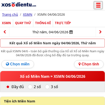
Trang chủ
XSMN
XSMN 04/06/2026
XSMN
QUAY THỬ
THỐNG KÊ
TRỰC TIẾP
Thứ năm, 04/06/2026
Kết quả Xổ số Miền Nam ngày 04/06/2026, Thứ năm
Kết quả XSMN 04/6 – toàn bộ giải thưởng của Xổ số Xổ số Miền Nam ngày
04/06/2026 đã được công bố đầy đủ tại trường quay.
Chọn miền
Chọn tỉnh
»
Xổ số Miền Nam
XSMN 04/06/2026
Đầy đủ
2 số
3 số
Tiện ích Miền Nam