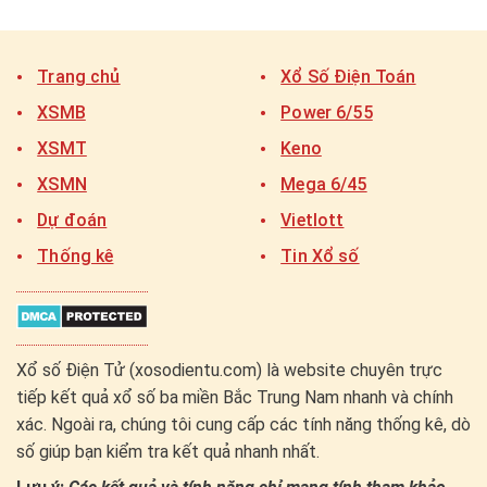
Trang chủ
Xổ Số Điện Toán
XSMB
Power 6/55
XSMT
Keno
XSMN
Mega 6/45
Dự đoán
Vietlott
Thống kê
Tin Xổ số
Xổ số Điện Tử (xosodientu.com) là website chuyên trực
tiếp kết quả xổ số ba miền Bắc Trung Nam nhanh và chính
xác. Ngoài ra, chúng tôi cung cấp các tính năng thống kê, dò
số giúp bạn kiểm tra kết quả nhanh nhất.