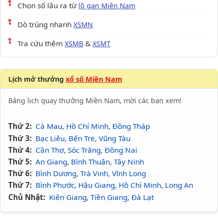
Chọn số lâu ra từ
lô gan Miền Nam
Dò trúng nhanh
XSMN
Tra cứu thêm
&
XSMB
XSMT
Lịch mở thưởng
xổ số Miền Nam
Bảng lịch quay thưởng Miền Nam, mời các bạn xem!
Thứ 2:
Cà Mau
,
Hồ Chí Minh
,
Đồng Tháp
Thứ 3:
Bạc Liêu
,
Bến Tre
,
Vũng Tàu
Thứ 4:
Cần Thơ
,
Sóc Trăng
,
Đồng Nai
Thứ 5:
An Giang
,
Bình Thuận
,
Tây Ninh
Thứ 6:
Bình Dương
,
Trà Vinh
,
Vĩnh Long
Thứ 7:
Bình Phước
,
Hậu Giang
,
Hồ Chí Minh
,
Long An
Chủ Nhật:
Kiên Giang
,
Tiền Giang
,
Đà Lạt