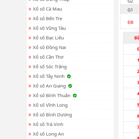
G2
Xổ số Cà Mau
G1
Xổ số Bến Tre
ĐB
Xổ số Vũng Tàu
Xổ số Bạc Liêu
Đ
Xổ số Đồng Nai
Xổ số Cần Thơ
Xổ số Sóc Trăng
Xổ số Tây Ninh
Xổ số An Giang
Xổ số Bình Thuận
Xổ số Vĩnh Long
Xổ số Bình Dương
Xổ số Trà Vinh
Xổ số Long An