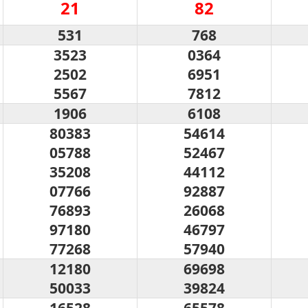
21
82
531
768
3523
0364
2502
6951
5567
7812
1906
6108
80383
54614
05788
52467
35208
44112
07766
92887
76893
26068
97180
46797
77268
57940
12180
69698
50033
39824