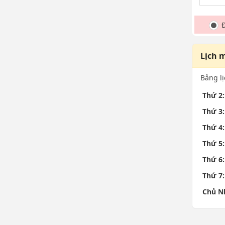
Lịch 
Bảng l
Thứ 2:
Thứ 3:
Thứ 4:
Thứ 5:
Thứ 6:
Thứ 7:
Chủ N