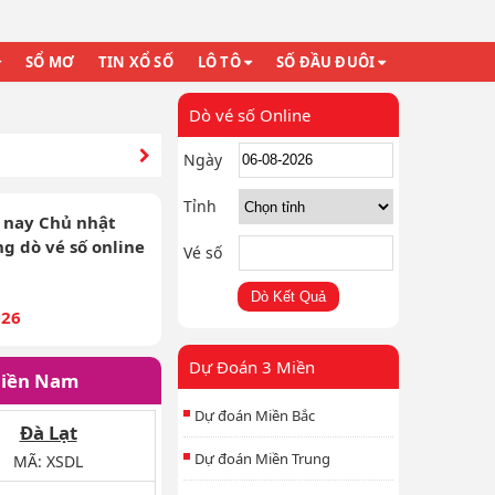
SỔ MƠ
TIN XỔ SỐ
LÔ TÔ
SỐ ĐẦU ĐUÔI
Dò vé số Online
Ngày
Tỉnh
m nay Chủ nhật
g dò vé số online
Vé số
Dò Kết Quả
026
Dự Đoán 3 Miền
Miền Nam
Dự đoán Miền Bắc
Đà Lạt
Dự đoán Miền Trung
MÃ: XSDL