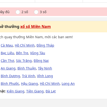
Đầy đủ
2 số
3 số
mở thưởng
xổ số Miền Nam
ịch quay thưởng Miền Nam, mời các bạn xem!
Cà Mau
,
Hồ Chí Minh
,
Đồng Tháp
Bạc Liêu
,
Bến Tre
,
Vũng Tàu
Cần Thơ
,
Sóc Trăng
,
Đồng Nai
An Giang
,
Bình Thuận
,
Tây Ninh
Bình Dương
,
Trà Vinh
,
Vĩnh Long
Bình Phước
,
Hậu Giang
,
Hồ Chí Minh
,
Long An
hật:
Kiên Giang
,
Tiền Giang
,
Đà Lạt