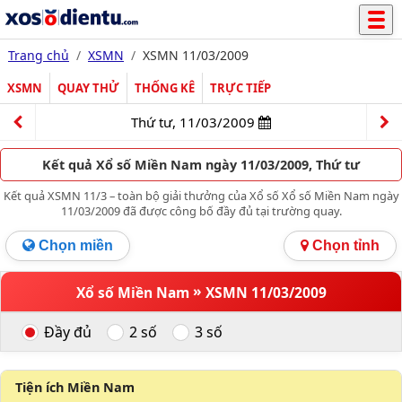
Trang chủ
XSMN
XSMN 11/03/2009
XSMN
QUAY THỬ
THỐNG KÊ
TRỰC TIẾP
Thứ tư, 11/03/2009
Kết quả Xổ số Miền Nam ngày 11/03/2009, Thứ tư
Kết quả XSMN 11/3 – toàn bộ giải thưởng của Xổ số Xổ số Miền Nam ngày
11/03/2009 đã được công bố đầy đủ tại trường quay.
Chọn miền
Chọn tỉnh
»
Xổ số Miền Nam
XSMN 11/03/2009
Đầy đủ
2 số
3 số
Tiện ích Miền Nam