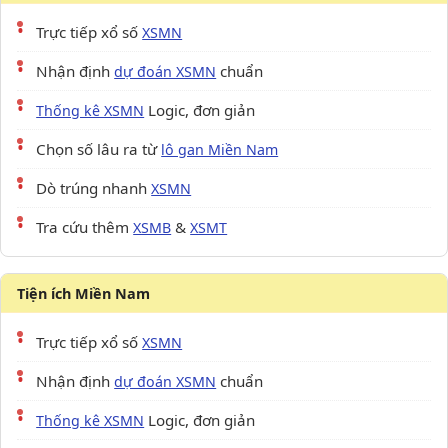
Trực tiếp xổ số
XSMN
Nhận định
chuẩn
dự đoán XSMN
Logic, đơn giản
Thống kê XSMN
Chọn số lâu ra từ
lô gan Miền Nam
Dò trúng nhanh
XSMN
Tra cứu thêm
&
XSMB
XSMT
Tiện ích Miền Nam
Trực tiếp xổ số
XSMN
Nhận định
chuẩn
dự đoán XSMN
Logic, đơn giản
Thống kê XSMN