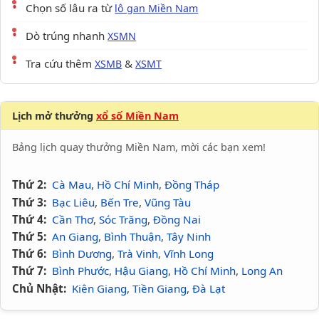
Chọn số lâu ra từ
lô gan Miền Nam
Dò trúng nhanh
XSMN
Tra cứu thêm
&
XSMB
XSMT
Lịch mở thưởng
xổ số Miền Nam
Bảng lịch quay thưởng Miền Nam, mời các bạn xem!
Thứ 2:
Cà Mau
,
Hồ Chí Minh
,
Đồng Tháp
Thứ 3:
Bạc Liêu
,
Bến Tre
,
Vũng Tàu
Thứ 4:
Cần Thơ
,
Sóc Trăng
,
Đồng Nai
Thứ 5:
An Giang
,
Bình Thuận
,
Tây Ninh
Thứ 6:
Bình Dương
,
Trà Vinh
,
Vĩnh Long
Thứ 7:
Bình Phước
,
Hậu Giang
,
Hồ Chí Minh
,
Long An
Chủ Nhật:
Kiên Giang
,
Tiền Giang
,
Đà Lạt