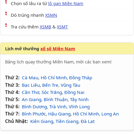
Chọn số lâu ra từ
lô gan Miền Nam
Dò trúng nhanh
XSMN
Tra cứu thêm
&
XSMB
XSMT
Lịch mở thưởng
xổ số Miền Nam
Bảng lịch quay thưởng Miền Nam, mời các bạn xem!
Thứ 2:
Cà Mau
,
Hồ Chí Minh
,
Đồng Tháp
Thứ 3:
Bạc Liêu
,
Bến Tre
,
Vũng Tàu
Thứ 4:
Cần Thơ
,
Sóc Trăng
,
Đồng Nai
Thứ 5:
An Giang
,
Bình Thuận
,
Tây Ninh
Thứ 6:
Bình Dương
,
Trà Vinh
,
Vĩnh Long
Thứ 7:
Bình Phước
,
Hậu Giang
,
Hồ Chí Minh
,
Long An
Chủ Nhật:
Kiên Giang
,
Tiền Giang
,
Đà Lạt