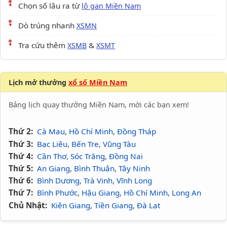
Chọn số lâu ra từ
lô gan Miền Nam
Dò trúng nhanh
XSMN
Tra cứu thêm
&
XSMB
XSMT
Lịch mở thưởng
xổ số Miền Nam
Bảng lịch quay thưởng Miền Nam, mời các bạn xem!
Thứ 2:
Cà Mau
,
Hồ Chí Minh
,
Đồng Tháp
Thứ 3:
Bạc Liêu
,
Bến Tre
,
Vũng Tàu
Thứ 4:
Cần Thơ
,
Sóc Trăng
,
Đồng Nai
Thứ 5:
An Giang
,
Bình Thuận
,
Tây Ninh
Thứ 6:
Bình Dương
,
Trà Vinh
,
Vĩnh Long
Thứ 7:
Bình Phước
,
Hậu Giang
,
Hồ Chí Minh
,
Long An
Chủ Nhật:
Kiên Giang
,
Tiền Giang
,
Đà Lạt