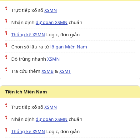
Trực tiếp xổ số
XSMN
Nhận định
chuẩn
dự đoán XSMN
Logic, đơn giản
Thống kê XSMN
Chọn số lâu ra từ
lô gan Miền Nam
Dò trúng nhanh
XSMN
Tra cứu thêm
&
XSMB
XSMT
Tiện ích Miền Nam
Trực tiếp xổ số
XSMN
Nhận định
chuẩn
dự đoán XSMN
Logic, đơn giản
Thống kê XSMN