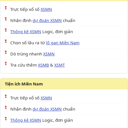
Trực tiếp xổ số
XSMN
Nhận định
chuẩn
dự đoán XSMN
Logic, đơn giản
Thống kê XSMN
Chọn số lâu ra từ
lô gan Miền Nam
Dò trúng nhanh
XSMN
Tra cứu thêm
&
XSMB
XSMT
Tiện ích Miền Nam
Trực tiếp xổ số
XSMN
Nhận định
chuẩn
dự đoán XSMN
Logic, đơn giản
Thống kê XSMN