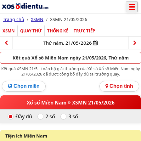
Trang chủ
XSMN
XSMN 21/05/2026
XSMN
QUAY THỬ
THỐNG KÊ
TRỰC TIẾP
Thứ năm, 21/05/2026
Kết quả Xổ số Miền Nam ngày 21/05/2026, Thứ năm
Kết quả XSMN 21/5 – toàn bộ giải thưởng của Xổ số Xổ số Miền Nam ngày
21/05/2026 đã được công bố đầy đủ tại trường quay.
Chọn miền
Chọn tỉnh
»
Xổ số Miền Nam
XSMN 21/05/2026
Đầy đủ
2 số
3 số
Tiện ích Miền Nam