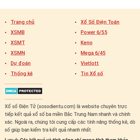
Trang chủ
Xổ Số Điện Toán
XSMB
Power 6/55
XSMT
Keno
XSMN
Mega 6/45
Dự đoán
Vietlott
Thống kê
Tin Xổ số
Xổ số Điện Tử (xosodientu.com) là website chuyên trực
tiếp kết quả xổ số ba miền Bắc Trung Nam nhanh và chính
xác. Ngoài ra, chúng tôi cung cấp các tính năng thống kê, dò
số giúp bạn kiểm tra kết quả nhanh nhất.