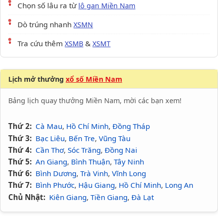
Chọn số lâu ra từ
lô gan Miền Nam
Dò trúng nhanh
XSMN
Tra cứu thêm
&
XSMB
XSMT
Lịch mở thưởng
xổ số Miền Nam
Bảng lịch quay thưởng Miền Nam, mời các bạn xem!
Thứ 2:
Cà Mau
,
Hồ Chí Minh
,
Đồng Tháp
Thứ 3:
Bạc Liêu
,
Bến Tre
,
Vũng Tàu
Thứ 4:
Cần Thơ
,
Sóc Trăng
,
Đồng Nai
Thứ 5:
An Giang
,
Bình Thuận
,
Tây Ninh
Thứ 6:
Bình Dương
,
Trà Vinh
,
Vĩnh Long
Thứ 7:
Bình Phước
,
Hậu Giang
,
Hồ Chí Minh
,
Long An
Chủ Nhật:
Kiên Giang
,
Tiền Giang
,
Đà Lạt